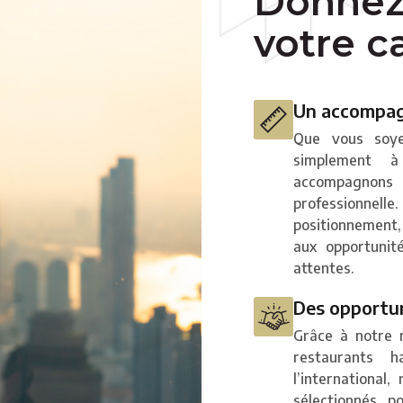
Donnez
votre ca
Un accompag
Que vous soye
simplement 
accompagnons 
professionnel
positionnement, 
aux opportunit
attentes.
Des opportun
Grâce à notre r
restaurants
l’international
sélectionnés p